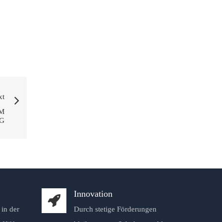
xt
M
G
Innovation
in der
Durch stetige Förderungen