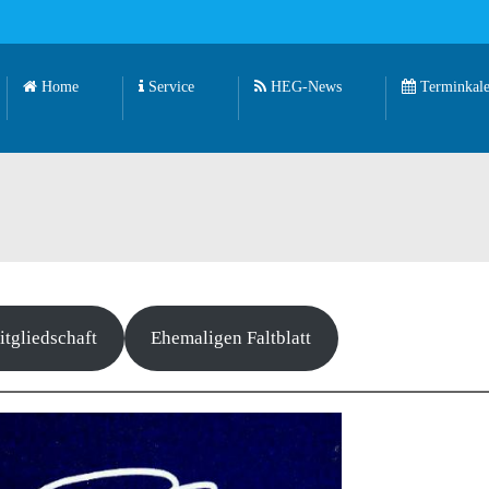
Home
Service
HEG-News
Terminkale
tgliedschaft
Ehemaligen Faltblatt