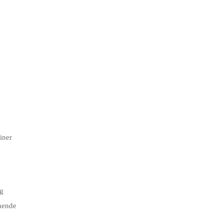
iner
ng
nnende