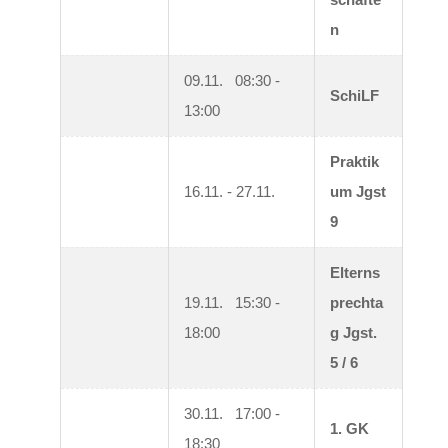
n
09.11.   08:30 - 
SchiLF
13:00
Praktik
16.11. - 27.11.
um Jgst 
9
Elterns
19.11.   15:30 - 
prechta
18:00
g Jgst. 
5 / 6
30.11.   17:00 - 
1. GK
18:30