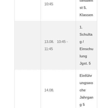
ttesdien
10:45
st 5. 
Klassen
1. 
Schulta
13.08.   10:45 - 
g / 
11:45
Einschu
lung 
Jgst. 5
Einführ
ungswo
14.08.
che 
Jahrgan
g 5