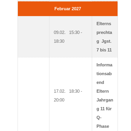
Februar 2027
Elterns
09.02.   15:30 - 
prechta
18:30
g  Jgst. 
7 bis 11
Informa
tionsab
end 
17.02.   18:30 - 
Eltern 
20:00
Jahrgan
g 11 für 
Q-
Phase