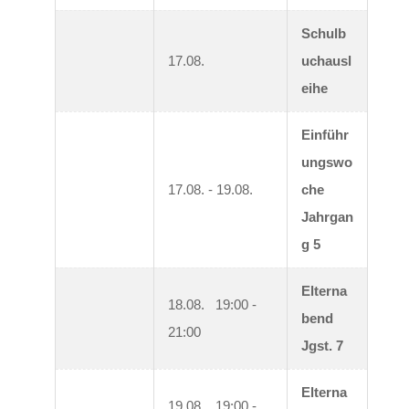
Schulb
17.08.
uchausl
eihe
Einführ
ungswo
17.08. - 19.08.
che 
Jahrgan
g 5
Elterna
18.08.   19:00 - 
bend 
21:00
Jgst. 7
Elterna
19.08.   19:00 - 