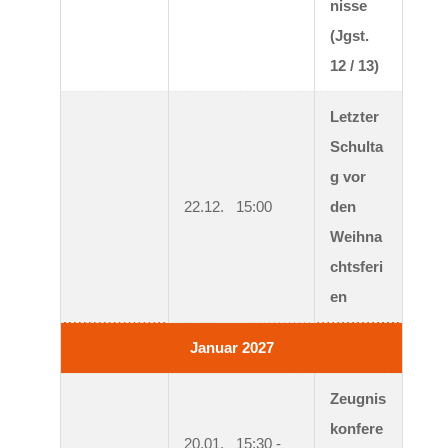
nisse 
(Jgst. 
12 / 13)
Letzter 
Schulta
g vor 
22.12.   15:00
den 
Weihna
chtsferi
en
Januar 2027
Zeugnis
konfere
20.01.   15:30 - 