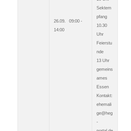
Sektem
pfang

26.09.   09:00 - 
10.30 
14:00
Uhr 
Feierstu
nde

13 Uhr 
gemeins
ames 
Essen

Kontakt: 
ehemali
ge@heg
-
portal.de