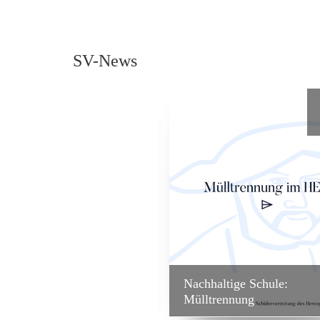
SV-News
21
DEZ.
achts-Spendenaktion der
Nachhaltige Schule:
in voller Erfolg!
Mülltrennung