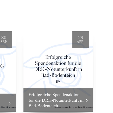
30
29
SEP.
APR.
Erfolgreiche Spendenaktion
für die DRK-Notunterkunft in
Vor
Bad-Bodenteich
Sch