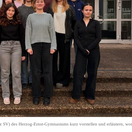
urz SV) des Herzog-Ernst-Gymnasiums kurz vorstellen und erläutern, wo