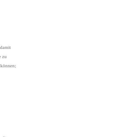
 damit
e zu
u können;