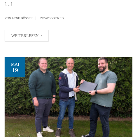
[…]
|
VON ARNE BÖSSER
UNCATEGORIZED
WEITERLESEN
MAI
19