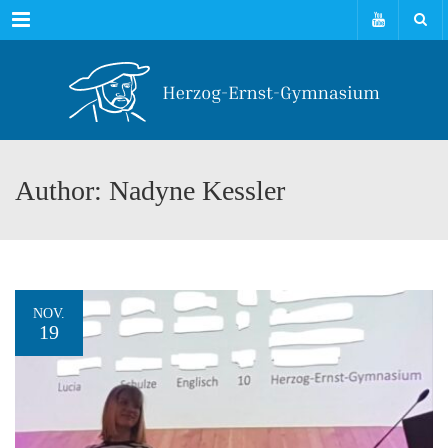
Menu
Author: Nadyne Kessler
NOV.
19