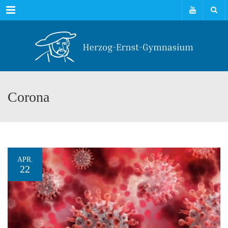
Menu
Corona
APR.
22