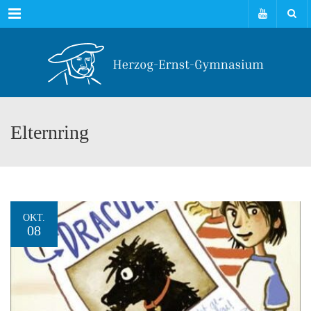
Menu
Elternring
OKT.
08