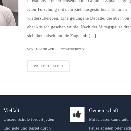
in Hannover ein Wechselbad der Gefühle. Zunächst gin
Klon-Forschung mit dem Ziel, ausgestorbene Tierarten
wiederzubeleben. Eine gelungene Debatte, die aber von 
eher kritisch gesehen wurde. Nach der Mittagspause dreh
sich thematisch um die Frage, ob […]
|
VON JAN GERLACH
UNCATEGORIZED
WEITERLESEN
Vielfalt
Gemeinschaft
Unsere Schule fördert jeden
Mit Klassenkameraden 
und jede und leistet durch
Pause spielen oder sich