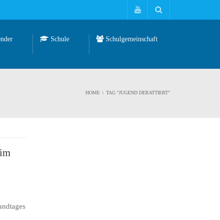
nder
Schule
Schulgemeinschaft
HOME
TAG "JUGEND DEBATTIERT"
 im
andtages