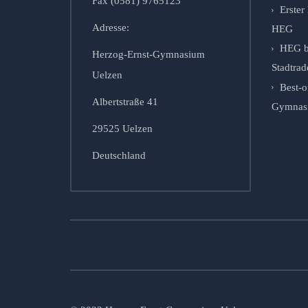
Fax (0581) 9765123
Erste
Adresse:
HEG
HEG b
Herzog-Ernst-Gymnasium
Stadtrad
Uelzen
Best-o
Albertstraße 41
Gymnasie
29525 Uelzen
Deutschland