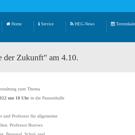
Home
Service
HEG-News
Terminkale
 der Zukunft" am 4.10.
anstaltung zum Thema
2022 um 18 Uhr
in die Pausenhalle
r und Professor für allgemeine
alten. Professor Burows
ng, Personal, Schul- und