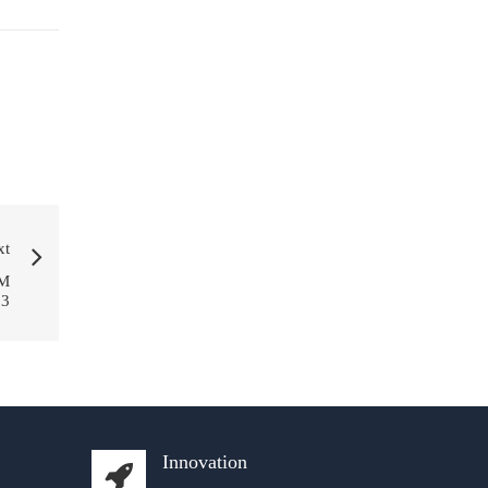
xt
M
23
Innovation