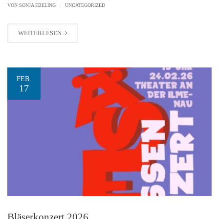
|
VON SONJA EBELING
UNCATEGORIZED
WEITERLESEN
FEB.
17
Bläserkonzert 2026