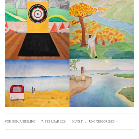
.
|
|
|
VON SONJA EBELING
7. FEBRUAR 2024
KUNST
UNCATEGORIZED