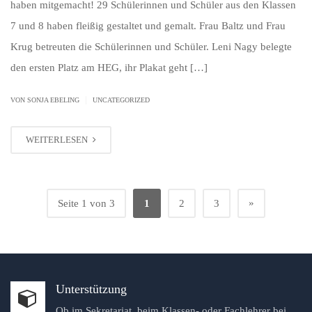
haben mitgemacht! 29 Schülerinnen und Schüler aus den Klassen
7 und 8 haben fleißig gestaltet und gemalt. Frau Baltz und Frau
Krug betreuten die Schülerinnen und Schüler. Leni Nagy belegte
den ersten Platz am HEG, ihr Plakat geht […]
|
VON SONJA EBELING
UNCATEGORIZED
WEITERLESEN
»
Seite 1 von 3
1
2
3
Unterstützung
Ob im Sekretariat, beim Klassen- oder Fachlehrer bei