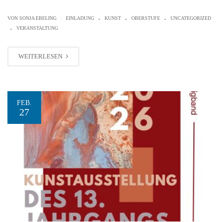
.
.
.
|
VON SONJA EBELING
EINLADUNG
KUNST
OBERSTUFE
UNCATEGORIZED
.
VERANSTALTUNG
WEITERLESEN
FEB.
27