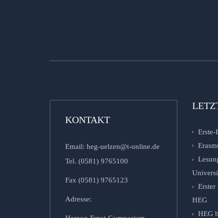
LETZ
KONTAKT
Erste-
Erasm
Email: heg-uelzen@t-online.de
Lesung
Tel. (0581) 9765100
Univers
Fax (0581) 9765123
Erste
Adresse:
HEG
HEG b
Herzog-Ernst-Gymnasium