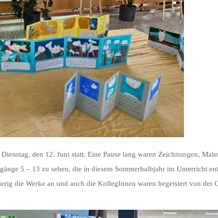
 Dienstag, den 12. Juni statt. Eine Pause lang waren Zeichnungen, Male
rgänge 5 – 13 zu sehen, die in diesem Sommerhalbjahr im Unterricht en
ierig die Werke an und auch die KollegInnen waren begeistert von der Q