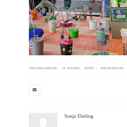
.
|
|
|
VON SONJA EBELING
14. JUNI 2024
KUNST
VERANSTALTUNG
Sonja Ebeling