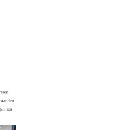
reien,
tstanden
ualität