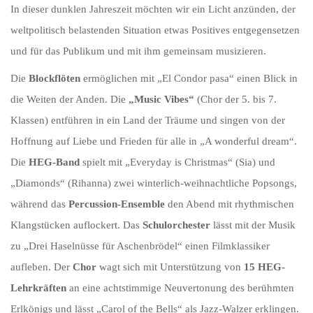
In dieser dunklen Jahreszeit möchten wir ein Licht anzünden, der
weltpolitisch belastenden Situation etwas Positives entgegensetzen
und für das Publikum und mit ihm gemeinsam musizieren.
Die
Blockflöten
ermöglichen mit „El Condor pasa“ einen Blick in
die Weiten der Anden. Die
„Music Vibes“
(Chor der 5. bis 7.
Klassen) entführen in ein Land der Träume und singen von der
Hoffnung auf Liebe und Frieden für alle in „A wonderful dream“.
Die
HEG-Band
spielt mit „Everyday is Christmas“ (Sia) und
„Diamonds“ (Rihanna) zwei winterlich-weihnachtliche Popsongs,
während das
Percussion-Ensemble
den Abend mit rhythmischen
Klangstücken auflockert. Das
Schulorchester
lässt mit der Musik
zu „Drei Haselnüsse für Aschenbrödel“ einen Filmklassiker
aufleben. Der
Chor
wagt sich mit Unterstützung von
15 HEG-
Lehrkräften
an eine achtstimmige Neuvertonung des berühmten
Erlkönigs und lässt „Carol of the Bells“ als Jazz-Walzer erklingen.