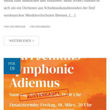
Musik zum Mitmachen und Hinhören! Beim NSMO handelt es
sich um ein Orchester aus Schulmusikstudierenden der fünf
nordeutschen Musikhochschulen Bremen, […]
|
VON JAN FRIGGER
UNCATEGORIZED
WEITERLESEN
FEB.
19