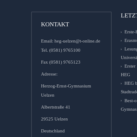
LETZ
KONTAKT
Erste-
Erasm
Email: heg-uelzen@t-online.de
Lesung
Tel. (0581) 9765100
Univers
Fax (0581) 9765123
Erste
Adresse:
HEG
HEG b
Herzog-Ernst-Gymnasium
Stadtrad
Uelzen
Best-o
Albertstraße 41
Gymnasie
29525 Uelzen
Deutschland