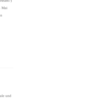
erteam?)
. Mai
en
hule und