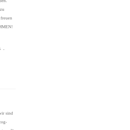
den.
 zu
 freuen
OMMEN!
.
G
wir sind
zog-