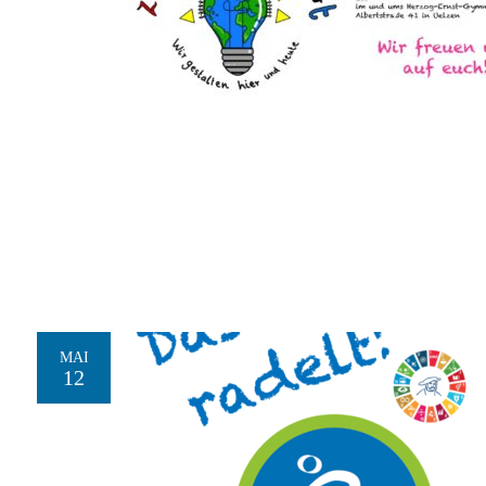
MAI
12