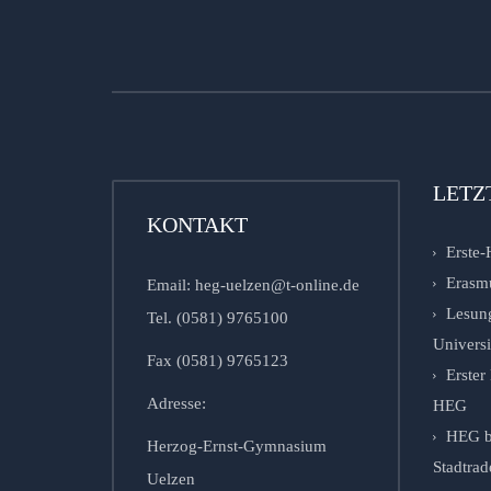
LETZ
KONTAKT
Erste-
Erasm
Email: heg-uelzen@t-online.de
Lesung
Tel. (0581) 9765100
Univers
Fax (0581) 9765123
Erste
Adresse:
HEG
HEG b
Herzog-Ernst-Gymnasium
Stadtrad
Uelzen