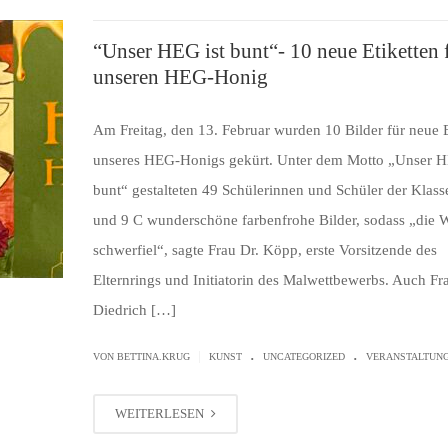
“Unser HEG ist bunt“- 10 neue Etiketten 
unseren HEG-Honig
Am Freitag, den 13. Februar wurden 10 Bilder für neue E
unseres HEG-Honigs gekürt. Unter dem Motto „Unser H
bunt“ gestalteten 49 Schülerinnen und Schüler der Klass
und 9 C wunderschöne farbenfrohe Bilder, sodass „die 
schwerfiel“, sagte Frau Dr. Köpp, erste Vorsitzende des
Elternrings und Initiatorin des Malwettbewerbs. Auch Fr
Diedrich […]
.
.
|
VON BETTINA.KRUG
KUNST
UNCATEGORIZED
VERANSTALTUN
WEITERLESEN