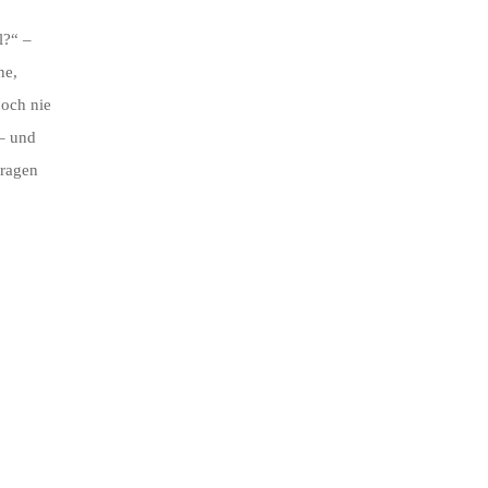
l?“ –
ne,
noch nie
 – und
Fragen