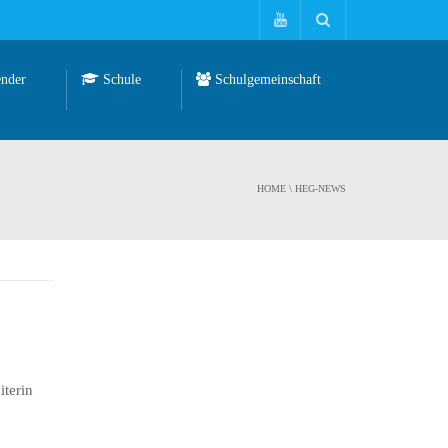
nder
Schule
Schulgemeinschaft
HOME
\ HEG-NEWS
terin