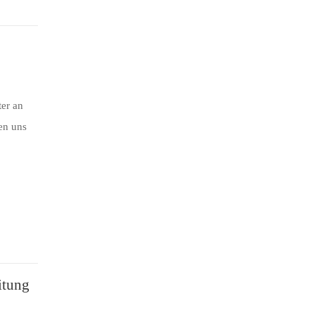
er an
uen uns
itung