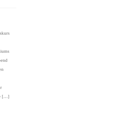
skurs
siums
bend
en
r
e […]