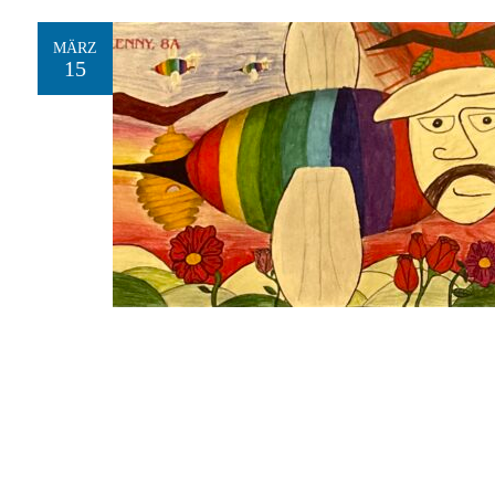
MÄRZ
15