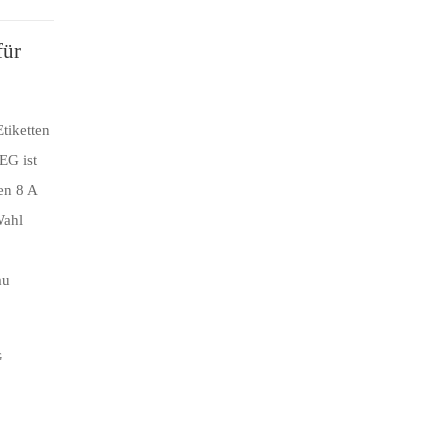
für
tiketten
EG ist
en 8 A
Wahl
au
G