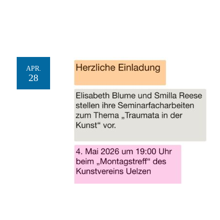
APR.
28