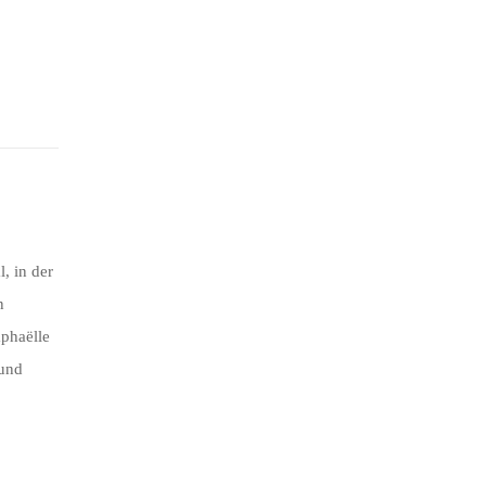
, in der
n
phaëlle
 und