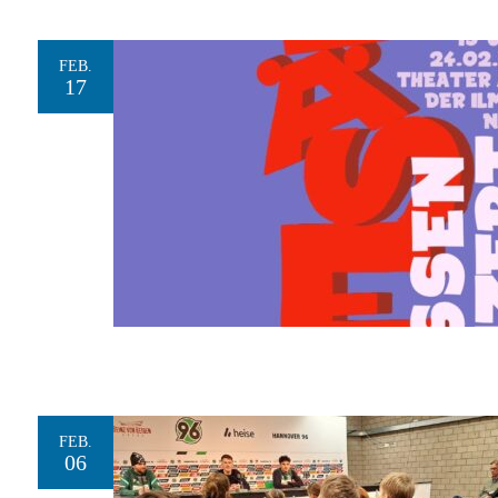
FEB.
17
FEB.
06