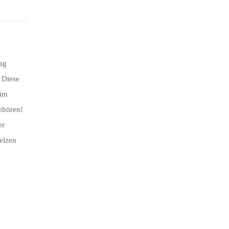
ag
 Diese
 im
ehören!
er
elzen