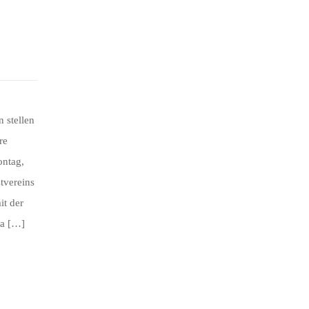
 stellen
re
ontag,
tvereins
it der
la […]