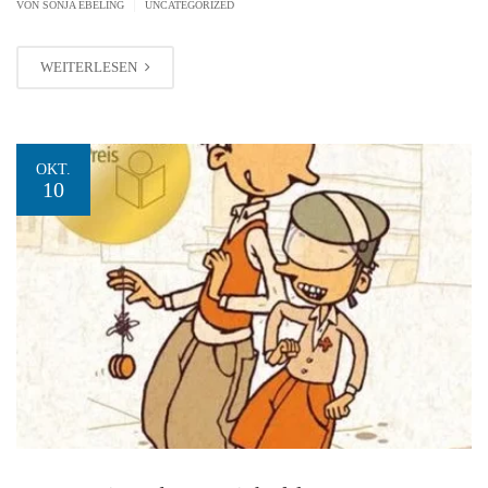
|
VON SONJA EBELING
UNCATEGORIZED
WEITERLESEN
OKT.
10