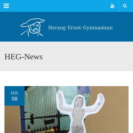
Menu
HEG-News
JAN.
08