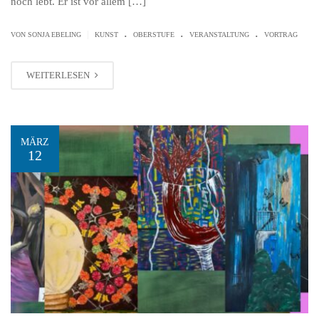
noch lebt. Er ist vor allem […]
.
.
.
|
VON SONJA EBELING
KUNST
OBERSTUFE
VERANSTALTUNG
VORTRAG
WEITERLESEN
MÄRZ
12