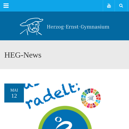
Menu
HEG-News
MAI
12