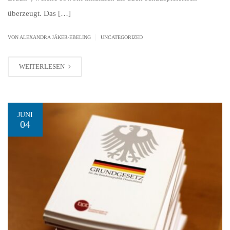
überzeugt. Das […]
|
VON ALEXANDRA JÄKER-EBELING
UNCATEGORIZED
WEITERLESEN
JUNI
04