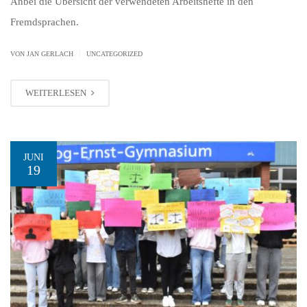
Anbei die Übersicht der verwendeten Arbeitshefte in den
Fremdsprachen.
|
VON JAN GERLACH
UNCATEGORIZED
WEITERLESEN
JUNI
19