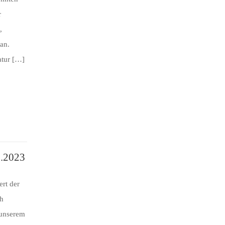
r
,
 an.
atur […]
1.2023
rt der
ch
 unserem