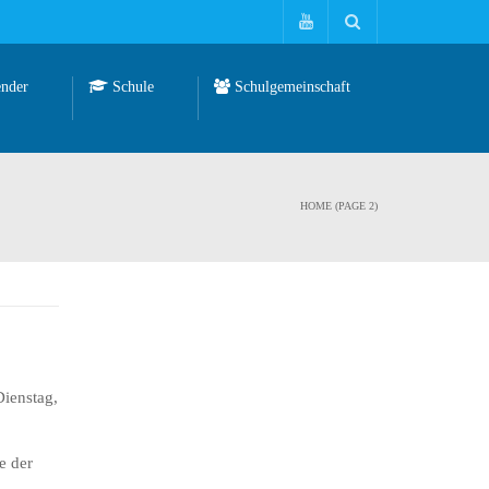
nder
Schule
Schulgemeinschaft
HOME
(PAGE 2)
Dienstag,
e der