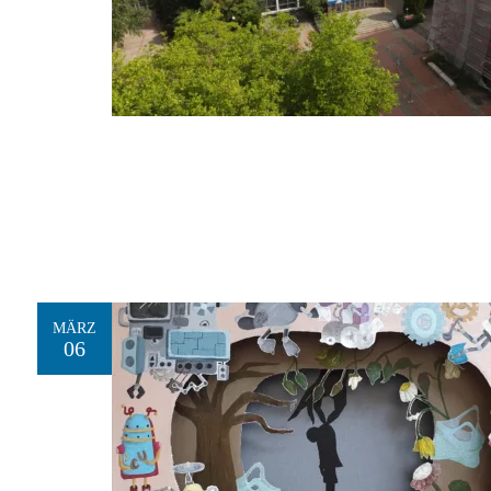
MÄRZ
06