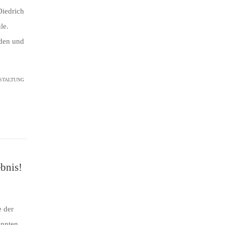
Diedrich
le.
aden und
STALTUNG
ebnis!
 der
onnten