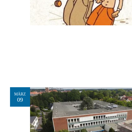
MÄRZ
09