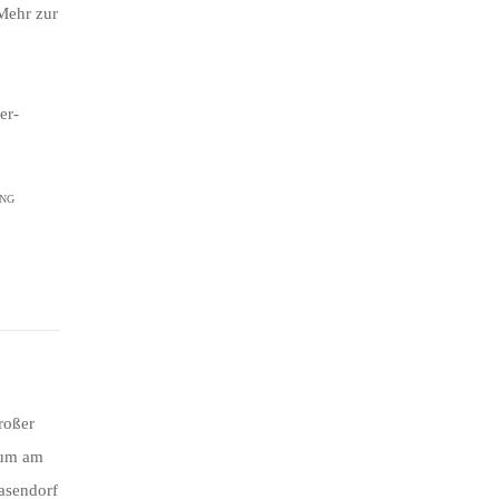
Mehr zur
er-
NG
großer
ium am
asendorf