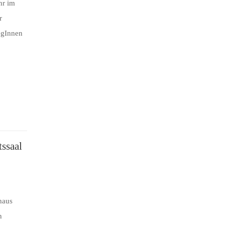
hr im
r
egInnen
ssaal
haus
n