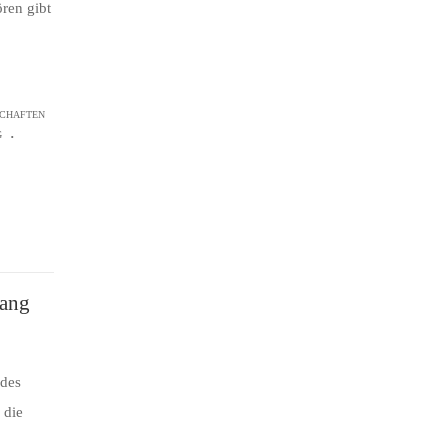
ren gibt
CHAFTEN
.
G
gang
 des
 die