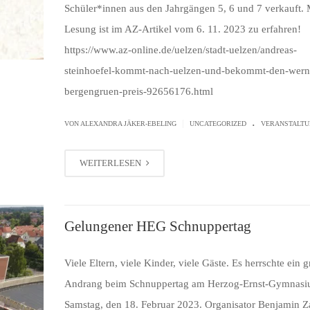
Schüler*innen aus den Jahrgängen 5, 6 und 7 verkauft. 
Lesung ist im AZ-Artikel vom 6. 11. 2023 zu erfahren!
https://www.az-online.de/uelzen/stadt-uelzen/andreas-
steinhoefel-kommt-nach-uelzen-und-bekommt-den-wern
bergengruen-preis-92656176.html
.
|
VON ALEXANDRA JÄKER-EBELING
UNCATEGORIZED
VERANSTALTU
WEITERLESEN
Gelungener HEG Schnuppertag
Viele Eltern, viele Kinder, viele Gäste. Es herrschte ein 
Andrang beim Schnuppertag am Herzog-Ernst-Gymnas
Samstag, den 18. Februar 2023. Organisator Benjamin Z