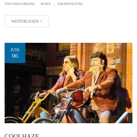
.
|
VON SONJA EBELING
KUNST
VERANSTALTUNG
WEITERLESEN
JUNI
06
COOLHAZE