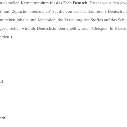
am aktuellen
Kerncurriculum für das Fach Deutsch
. Dieses weist den je
n‘ und ‚Sprache untersuchen‘ zu, die von der Fachkonferenz Deutsch mi
ittelten Inhalte und Methoden, die Verteilung des Stoffes auf das Schu
r geschrieben wird als Deutschstunden erteilt wurden (Beispiel: In Klas
erden.)
df
pdf