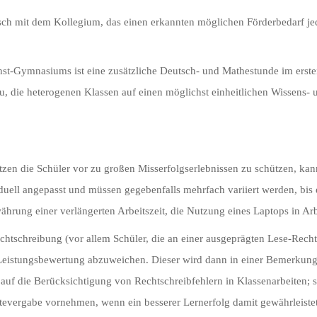
ch mit dem Kollegium, das einen erkannten möglichen Förderbedarf jed
st-Gymnasiums ist eine zusätzliche Deutsch- und Mathestunde im ersten
dazu, die heterogenen Klassen auf einen möglichst einheitlichen Wissen
ützen die Schüler vor zu großen Misserfolgserlebnissen zu schützen, k
duell angepasst und müssen gegebenfalls mehrfach variiert werden, bis
währung einer verlängerten Arbeitszeit, die Nutzung eines Laptops in A
echtschreibung (vor allem Schüler, die an einer ausgeprägten Lese-Rech
 Leistungsbewertung abzuweichen. Dieser wird dann in einer Bemerkung 
f die Berücksichtigung von Rechtschreibfehlern in Klassenarbeiten; s
evergabe vornehmen, wenn ein besserer Lernerfolg damit gewährleistet 