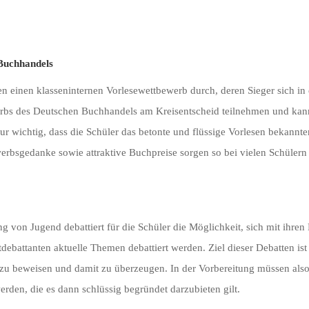
Buchhandels
sen einen klasseninternen Vorlesewettbewerb durch, deren Sieger sich 
bs des Deutschen Buchhandels am Kreisentscheid teilnehmen und kann 
nur wichtig, dass die Schüler das betonte und flüssige Vorlesen bekann
erbsgedanke sowie attraktive Buchpreise sorgen so bei vielen Schüler
g von Jugend debattiert für die Schüler die Möglichkeit, sich mit ihre
itdebattanten aktuelle Themen debattiert werden. Ziel dieser Debatte
u beweisen und damit zu überzeugen. In der Vorbereitung müssen also di
den, die es dann schlüssig begründet darzubieten gilt.