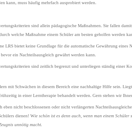
en kann, muss häufig mehrfach ausprobiert werden.
tungskriterien sind allein pädagogische Maßnahmen. Sie fallen damit 
n, durch welche Maßnahme einem Schüler am besten geholfen werden ka
 eine LRS bietet keine Grundlage für die automatische Gewährung eines Na
 bevor ein Nachteilsausgleich gewährt werden kann.
ungskriterien sind zeitlich begrenzt und unterliegen ständig einer Kon
rn mit Schwächen in diesem Bereich eine nachhaltige Hilfe sein. Liegt
rühzeitig in einer Lerntherapie behandelt werden. Gern stehen wir Ihnen
uch eben nicht beschlossenen oder nicht verlängerten Nachteilsausglei
Schülers dienen! W
ie schön ist es denn auch, wenn man einem Schüler s
Zeugnis unnötig macht.